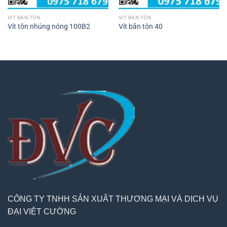
VÍT BẮN TÔN
VÍT BẮN TÔN
Vít tôn nhúng nóng 100B2
Vít bắn tôn 40
CÔNG TY TNHH
SẢN XUẤT THƯƠNG MẠI VÀ DỊCH VỤ
ĐẠI VIỆT CƯỜNG